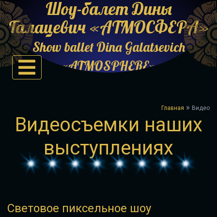
Шоу-балет Дины
Галацевич «АТМОСФЕРА»
Show ballet Dina Galatsevich
«ATMOSPHERE»
»
Главная
Видео
Видеосъемки наших
выступлениях
Световое пиксельное шоу