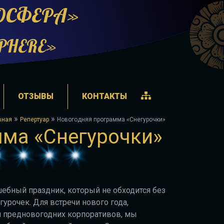
МОСФЕРА»
SPHERE»
ОТЗЫВЫ
КОНТАКТЫ
»
»
вная
Репертуар
Новогодняя программа «Снегурочки»
ма «Снегурочки»
ебный праздник, который не обходится без
гурочек. Для встречи нового года,
и предновогодних корпоративов, мы