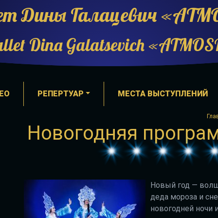
ет Дины Галацевич «АТ
allet Dina Galatsevich «ATMO
ЕО
РЕПЕРТУАР
МЕСТА ВЫСТУПЛЕНИЙ
Гла
Новогодняя програм
Новый год — волш
деда мороза и сне
новогодней ночи 