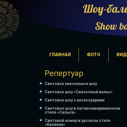
Шоу-бал
Show b
ГЛАВНАЯ
ФОТО
ВИД
Репертуар
Световое пиксельное шоу
Световое шоу «Сказочный вальс»
Световое шоу с аксессуарами
Световое шоу в латиноамериканском
стиле «Cальса»
Световой номер в русском стиле
«Калинка»